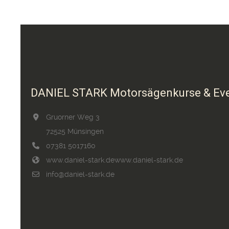
DANIEL STARK Motorsägenkurse & Ev
Gruorner Weg 3
72525 Münsingen
07381 5017160
www.daniel-stark.de
www.daniel-stark.de
info@daniel-stark.de